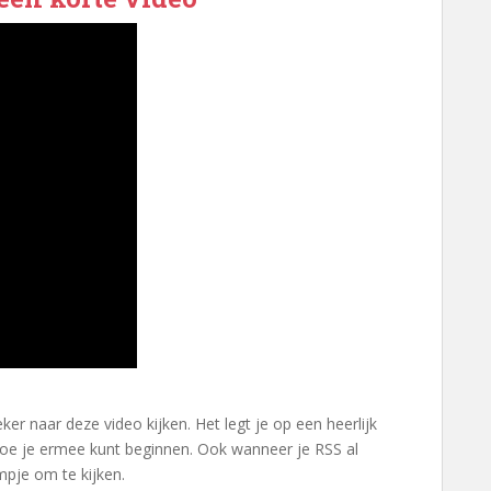
r naar deze video kijken. Het legt je op een heerlijk
oe je ermee kunt beginnen. Ook wanneer je RSS al
lmpje om te kijken.