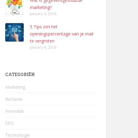
Wat is gegevensgestuurde
marketing?
January 4, 2016
5 Tips om het
openingspercentage van je mail
te vergroten
January 4, 2016
CATEGORIËN
Marketing
Reclame
Innovatie
SEO
Technologie