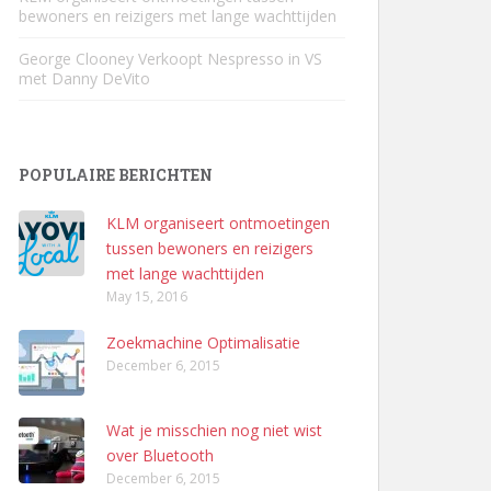
bewoners en reizigers met lange wachttijden
George Clooney Verkoopt Nespresso in VS
met Danny DeVito
POPULAIRE BERICHTEN
KLM organiseert ontmoetingen
tussen bewoners en reizigers
met lange wachttijden
May 15, 2016
Zoekmachine Optimalisatie
December 6, 2015
Wat je misschien nog niet wist
over Bluetooth
December 6, 2015