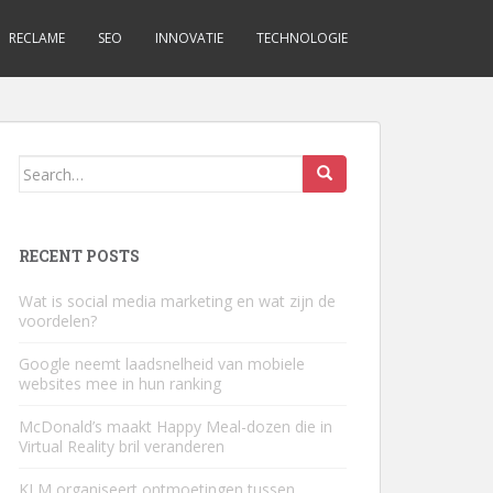
RECLAME
SEO
INNOVATIE
TECHNOLOGIE
Search
for:
RECENT POSTS
Wat is social media marketing en wat zijn de
voordelen?
Google neemt laadsnelheid van mobiele
websites mee in hun ranking
McDonald’s maakt Happy Meal-dozen die in
Virtual Reality bril veranderen
KLM organiseert ontmoetingen tussen