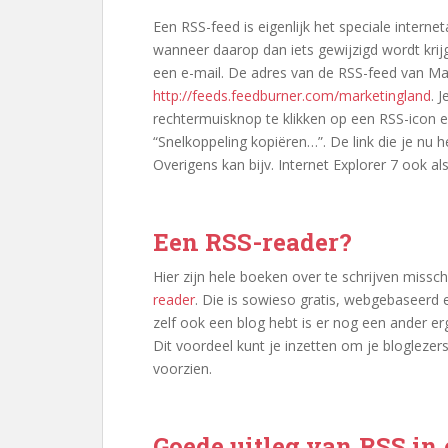
Een RSS-feed is eigenlijk het speciale interne
wanneer daarop dan iets gewijzigd wordt krijg
een e-mail. De adres van de RSS-feed van Mar
http://feeds.feedburner.com/marketingland
. 
rechtermuisknop te klikken op een RSS-icon en
“Snelkoppeling kopiëren…”. De link die je nu 
Overigens kan bijv. Internet Explorer 7 ook a
Een RSS-reader?
Hier zijn hele boeken over te schrijven missc
reader
. Die is sowieso gratis, webgebaseerd e
zelf ook een blog hebt is er nog een ander e
Dit voordeel kunt je inzetten om je bloglezer
voorzien.
Goede uitleg van RSS in 