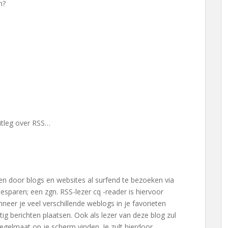
n?
itleg over RSS…
en door blogs en websites al surfend te bezoeken via
d besparen; een zgn. RSS-lezer cq -reader is hiervoor
nneer je veel verschillende weblogs in je favorieten
ig berichten plaatsen. Ook als lezer van deze blog zul
egelmaat op je scherm vinden. Je zult hierdoor