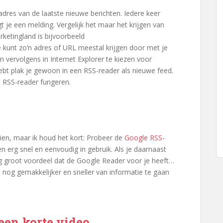
tadres van de laatste nieuwe berichten. Iedere keer
t je een melding. Vergelijk het maar het krijgen van
ketingland is bijvoorbeeld
Je kunt zo’n adres of URL meestal krijgen door met je
 vervolgens in Internet Explorer te kiezen voor
hebt plak je gewoon in een RSS-reader als nieuwe feed.
ls RSS-reader fungeren.
hien, maar ik houd het kort: Probeer de
Google RSS-
n erg snel en eenvoudig in gebruik. Als je daarnaast
rg groot voordeel dat de Google Reader voor je heeft…
s nog gemakkelijker en sneller van informatie te gaan
een korte video