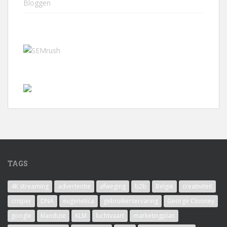
Bloggen
TAGS
4K streaming
advertentie
afweging
b2b
België
creativiteit
crisper
DNA
eugenetica
gebruikerservaring
George Clooney
google
klandizie
KLM
luchtvaart
marketingplan