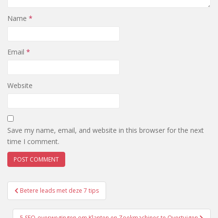
Name
*
Email
*
Website
Save my name, email, and website in this browser for the next
time I comment.
Post
Betere leads met deze 7 tips
navigation
5 SEO-overwegingen om Klanten en Zoekmachines te Overtuigen