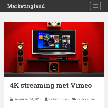
S
Marketingland
TOGGLE
k
i
p
t
o
m
a
i
n
c
o
n
t
e
4K streaming met Vimeo
n
t
December 14, 2015
Nellie Duncan
Technologie