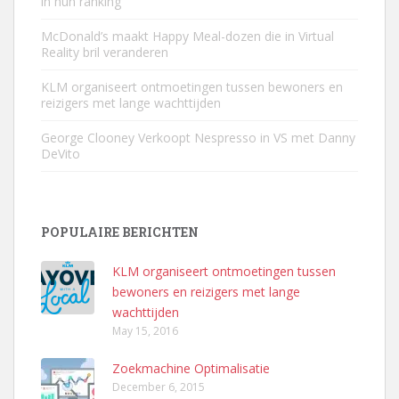
in hun ranking
McDonald’s maakt Happy Meal-dozen die in Virtual
Reality bril veranderen
KLM organiseert ontmoetingen tussen bewoners en
reizigers met lange wachttijden
George Clooney Verkoopt Nespresso in VS met Danny
DeVito
POPULAIRE BERICHTEN
KLM organiseert ontmoetingen tussen
bewoners en reizigers met lange
wachttijden
May 15, 2016
Zoekmachine Optimalisatie
December 6, 2015