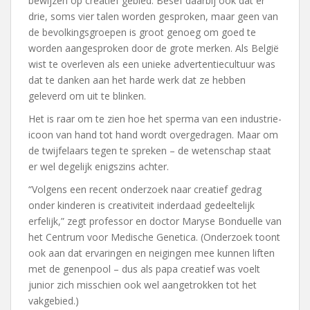
bewijzen op creatief gebied. Besef daarbij ook dat er
drie, soms vier talen worden gesproken, maar geen van
de bevolkingsgroepen is groot genoeg om goed te
worden aangesproken door de grote merken. Als België
wist te overleven als een unieke advertentiecultuur was
dat te danken aan het harde werk dat ze hebben
geleverd om uit te blinken.
Het is raar om te zien hoe het sperma van een industrie-
icoon van hand tot hand wordt overgedragen. Maar om
de twijfelaars tegen te spreken – de wetenschap staat
er wel degelijk enigszins achter.
“Volgens een recent onderzoek naar creatief gedrag
onder kinderen is creativiteit inderdaad gedeeltelijk
erfelijk,” zegt professor en doctor Maryse Bonduelle van
het Centrum voor Medische Genetica. (Onderzoek toont
ook aan dat ervaringen en neigingen mee kunnen liften
met de genenpool – dus als papa creatief was voelt
junior zich misschien ook wel aangetrokken tot het
vakgebied.)