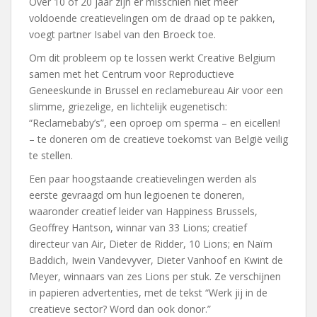
Over 10 of 20 jaar zijn er misschien niet meer
voldoende creatievelingen om de draad op te pakken,
voegt partner Isabel van den Broeck toe.
Om dit probleem op te lossen werkt Creative Belgium
samen met het Centrum voor Reproductieve
Geneeskunde in Brussel en reclamebureau Air voor een
slimme, griezelige, en lichtelijk eugenetisch:
“Reclamebaby’s”, een oproep om sperma – en eicellen!
– te doneren om de creatieve toekomst van België veilig
te stellen.
Een paar hoogstaande creatievelingen werden als
eerste gevraagd om hun legioenen te doneren,
waaronder creatief leider van Happiness Brussels,
Geoffrey Hantson, winnar van 33 Lions; creatief
directeur van Air, Dieter de Ridder, 10 Lions; en Naïm
Baddich, Iwein Vandevyver, Dieter Vanhoof en Kwint de
Meyer, winnaars van zes Lions per stuk. Ze verschijnen
in papieren advertenties, met de tekst “Werk jij in de
creatieve sector? Word dan ook donor.”