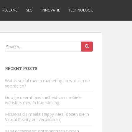
RECLAME
SEO
INNOVATIE
TECHNOLOGIE
Search
for:
RECENT POSTS
Wat is social media marketing en wat zijn de
voordelen?
Google neemt laadsnelheid van mobiele
websites mee in hun ranking
McDonald’s maakt Happy Meal-dozen die in
Virtual Reality bril veranderen
KLM organiseert ontmoetingen tussen