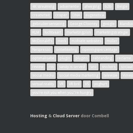
4K streaming
advertentie
afweging
b2b
België
creativiteit
crisper
DNA
eugenetica
gebruikerservaring
George Clooney
google
klandiz
KLM
luchtvaart
marketingplan
marketingstrategie
McDonald's
merk
mobiele websites
müller
Nespresso
ontwikkeling
openingspercentage
optimalisatie
plugin
plugins
rebranding
reclame
review
rss
sanity is served
seo
snickers
sociaal
social media
social media marketing
televisie
Vime
virtual reality
VR
VR bril
VS
yoghurt
you're not you when you''re hungry
Hosting
&
Cloud Server
door Combell