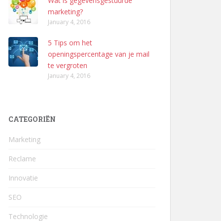
Wat is gegevensgestuurde
marketing?
January 4, 2016
5 Tips om het
openingspercentage van je mail
te vergroten
January 4, 2016
CATEGORIËN
Marketing
Reclame
Innovatie
SEO
Technologie