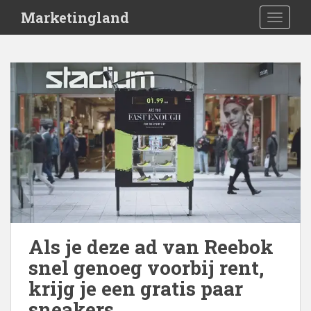
S
Marketingland
TOGGLE
k
i
p
t
o
m
a
i
n
c
o
n
t
e
Als je deze ad van Reebok
n
snel genoeg voorbij rent,
t
krijg je een gratis paar
sneakers