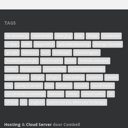
TAGS
4K streaming
advertentie
afweging
b2b
België
creativiteit
crisper
DNA
eugenetica
gebruikerservaring
George Clooney
google
klandizie
KLM
luchtvaart
marketingplan
marketingstrategie
McDonald's
merk
mobiele websites
müller
Nespresso
ontwikkeling
openingspercentage
optimalisatie
plugin
plugins
rebranding
reclame
review
rss
sanity is served
seo
snickers
sociaal
social media
social media marketing
televisie
Vimeo
virtual reality
VR
VR bril
VS
yoghurt
you're not you when you''re hungry
Hosting
&
Cloud Server
door Combell