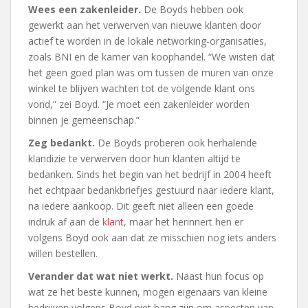
Wees een zakenleider.
De Boyds hebben ook
gewerkt aan het verwerven van nieuwe klanten door
actief te worden in de lokale networking-organisaties,
zoals BNI en de kamer van koophandel. “We wisten dat
het geen goed plan was om tussen de muren van onze
winkel te blijven wachten tot de volgende klant ons
vond,” zei Boyd. “Je moet een zakenleider worden
binnen je gemeenschap.”
Zeg bedankt.
De Boyds proberen ook herhalende
klandizie te verwerven door hun klanten altijd te
bedanken. Sinds het begin van het bedrijf in 2004 heeft
het echtpaar bedankbriefjes gestuurd naar iedere klant,
na iedere aankoop. Dit geeft niet alleen een goede
indruk af aan de
klant
, maar het herinnert hen er
volgens Boyd ook aan dat ze misschien nog iets anders
willen bestellen.
Verander dat wat niet werkt.
Naast hun focus op
wat ze het beste kunnen, mogen eigenaars van kleine
bedrijven volgens Boyd niet bang zijn om aspecten van