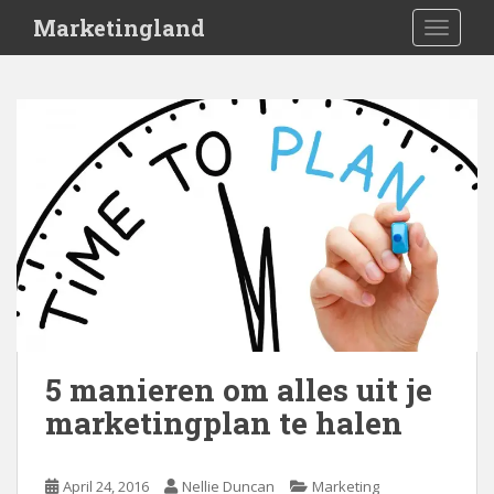
S
Marketingland
TOGGLE
k
i
p
t
o
m
a
i
n
c
o
n
t
e
5 manieren om alles uit je
n
marketingplan te halen
t
April 24, 2016
Nellie Duncan
Marketing